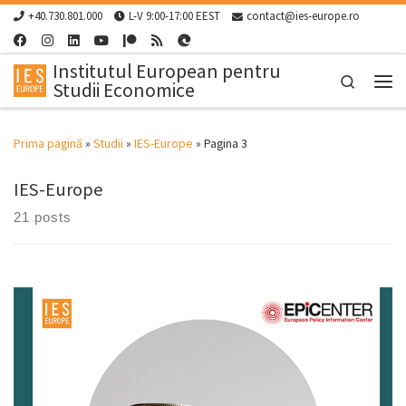
+40.730.801.000
L-V 9:00-17:00 EEST
contact@ies-europe.ro
Skip to content
Institutul European pentru
Search
Studii Economice
Men
Prima pagină
»
Studii
»
IES-Europe
»
Pagina 3
IES-Europe
21 posts