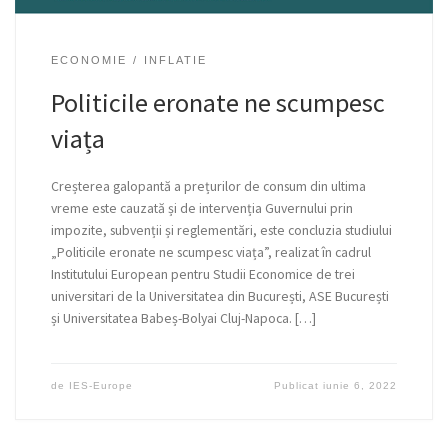
ECONOMIE
INFLATIE
Politicile eronate ne scumpesc
viața
Creșterea galopantă a prețurilor de consum din ultima
vreme este cauzată și de intervenția Guvernului prin
impozite, subvenții și reglementări, este concluzia studiului
„Politicile eronate ne scumpesc viața”, realizat în cadrul
Institutului European pentru Studii Economice de trei
universitari de la Universitatea din București, ASE București
și Universitatea Babeș-Bolyai Cluj-Napoca. […]
de
IES-Europe
Publicat
iunie 6, 2022