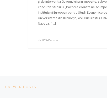
și de intervenția Guvernului prin impozite, subve
concluzia studiului „Politicile eronate ne scumpes
Institutului European pentru Studii Economice de t
Universitatea din București, ASE București și Uni
Napoca. […]
de
IES-Europe
Posts navigation
Newer posts
NEWER POSTS