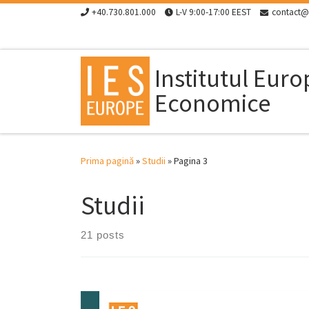
+40.730.801.000
L-V 9:00-17:00 EEST
contact@
Skip to content
Institutul Eur
Economice
Prima pagină
»
Studii
»
Pagina 3
Studii
21 posts