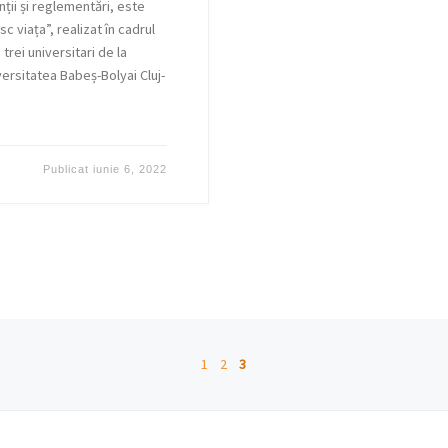
nții și reglementări, este
c viața”, realizat în cadrul
rei universitari de la
versitatea Babeș-Bolyai Cluj-
Publicat
iunie 6, 2022
1
2
3