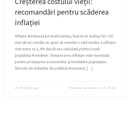
Creșterea costului vieții:
recomandări pentru scăderea
inflației
Inflația afectează pe toată lumea, însă nu în același fel. Cei
mai săraci români au ajuns să resimtă o rată medie a inflației
mai mare cu 1,4% decât cea calculată pentru toată
populația României. Temperarea inflației este esențială
pentru protejarea economiilor și bunăstării populației.
Dincolo de măsurile de politică monetară, […]
de
IES-Europe
Publicat
decembrie 14, 2022