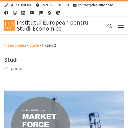
+40.730.801.000
L-V 9:00-17:00 EEST
contact@ies-europe.ro
Skip to content
Institutul European pentru
Search
Studii Economice
Men
Prima pagină
»
Studii
»
Pagina 2
Studii
21 posts