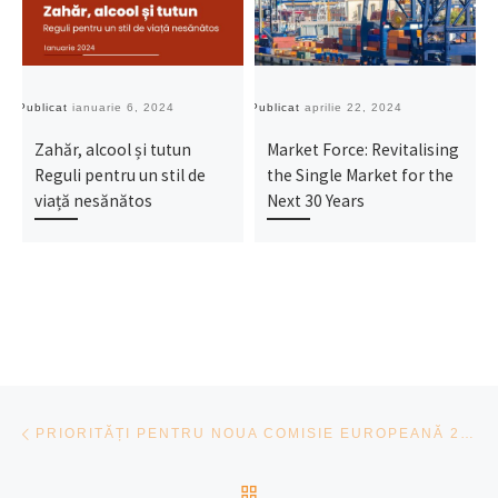
Publicat
ianuarie 6, 2024
Publicat
aprilie 22, 2024
Pu
Zahăr, alcool și tutun
Market Force: Revitalising
Reguli pentru un stil de
the Single Market for the
viață nesănătos
Next 30 Years
Navigare articole
Previous post
PRIORITĂȚI PENTRU NOUA COMISIE EUROPEANĂ 2025: ENERGIE ȘI MEDIU ÎNCONJURĂTOR
BACK TO POST LIST