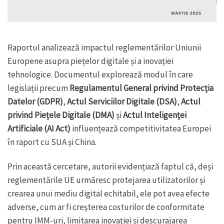
Raportul analizează impactul reglementărilor Uniunii
Europene asupra piețelor digitale și a inovației
tehnologice. Documentul explorează modul în care
legislații precum
Regulamentul General privind Protecția
Datelor (GDPR)
,
Actul Serviciilor Digitale (DSA)
,
Actul
privind Piețele Digitale (DMA)
și
Actul Inteligenței
Artificiale (AI Act)
influențează competitivitatea Europei
în raport cu SUA și China.
Prin această cercetare, autorii evidențiază faptul că, deși
reglementările UE urmăresc protejarea utilizatorilor și
crearea unui mediu digital echitabil, ele pot avea efecte
adverse, cum ar fi creșterea costurilor de conformitate
pentru IMM-uri, limitarea inovației și descurajarea