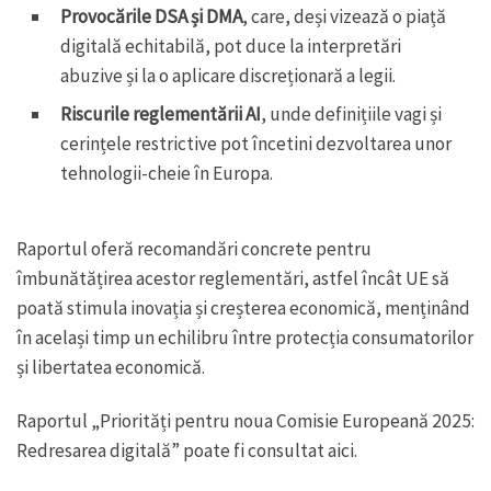
Provocările DSA și DMA
, care, deși vizează o piață
digitală echitabilă, pot duce la interpretări
abuzive și la o aplicare discreționară a legii.
Riscurile reglementării AI
, unde definițiile vagi și
cerințele restrictive pot încetini dezvoltarea unor
tehnologii-cheie în Europa.
Raportul oferă recomandări concrete pentru
îmbunătățirea acestor reglementări, astfel încât UE să
poată stimula inovația și creșterea economică, menținând
în același timp un echilibru între protecția consumatorilor
și libertatea economică.
Raportul „Priorități pentru noua Comisie Europeană 2025:
Redresarea digitală” poate fi consultat aici.