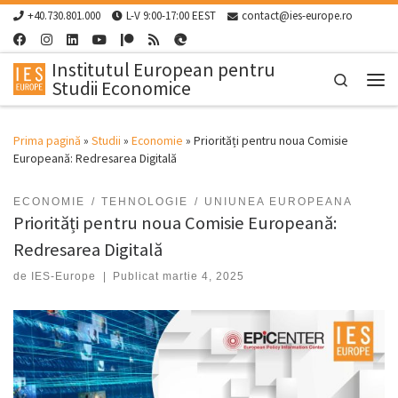
+40.730.801.000
L-V 9:00-17:00 EEST
contact@ies-europe.ro
Skip to content
Institutul European pentru
Search
Studii Economice
Men
Prima pagină
»
Studii
»
Economie
»
Priorități pentru noua Comisie
Europeană: Redresarea Digitală
ECONOMIE
TEHNOLOGIE
UNIUNEA EUROPEANA
Priorități pentru noua Comisie Europeană:
Redresarea Digitală
de
IES-Europe
|
Publicat
martie 4, 2025