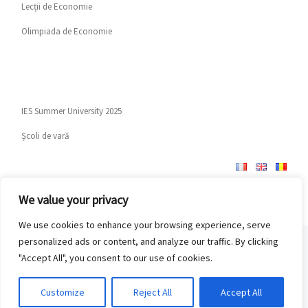
Lecții de Economie
Olimpiada de Economie
IES Summer University 2025
Școli de vară
We value your privacy
We use cookies to enhance your browsing experience, serve
personalized ads or content, and analyze our traffic. By clicking
© 2026
Institutul European pentru Studii Economice
–
Toate
"Accept All", you consent to our use of cookies.
drepturile rezervate
Customize
Reject All
Accept All